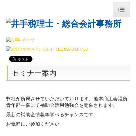
ホーム
事務所案内
経営理念
セミナー案内
セミナー案内
業務案内
料金について
弊社が所属させていただいております、熊本商工会議所
青年部主催にて補助金活用勉強会を開催されます。
採用情報
最新の補助金情報等学べるチャンスです。
事務所通信
お気軽にご参加ください。
2026年