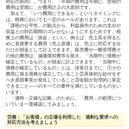
対応の原則）。つまり、「今期の費用は今期に、翌期の
費用は翌期に」が費用計上の大原則です。
加えて、「いつ費用にできるか」というタイミングに
は、税務においても一定のルールがあります。これは
「課税の公平性」の観点から、利益操作のための支出や
収益との対応期間のズレがないようにするためです。税
務上の費用は「損金」といい、例えば、売上高を得るた
めに直接要する費用（売上原価）は、売上に対応する分
だけが損金として計上できます。販売費や一般管理費そ
の他の費用は、減価償却費等を除き、「当期中に債務が
確定しているもの」が損金に計上できます。「当期中に
債務が確定しているもの」とは、決算日までに、①その
費用に係る債務が成立していること②具体的な給付をす
べき原因事実が発生していること③金額が合理的に算定
できること――のすべての要件を満たしているものをい
います。
「適時・正確な記帳」のために、「費用」の処理につ
いていま一度確認してみましょう。
労務：「お客様」の立場を利用した 過剰な要求への
対応方法を考えましょう