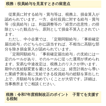
税務：役員給与を見直すときの留意点
従業員に対する給与・賞与等は、税務上、損金算入が
認められています。一方、会社役員に対する給与・賞与
等（役員給与）は、利益調整等の「経営の恣意性」の排
除といった観点から、原則として損金不算入とされてい
ます。
ただし、中小企業では、「定期同額給与」「事前確定
届出給与」のどちらかに該当すれば、不相当に高額な部
分を除き損金算入が認められています。
「定期同額給与」「事前確定届出給与」の支給には一
定のルールがあり、そのルールに従った運用が求められ
ます。安易な中途改定は、税務上のリスクが伴います。
期中の支給額変更を避けるためには、経営計画から導い
た業績予測を基に支給できる役員給与の総額を算出した
上で、月額給与を決めていくことが大切です。詳細は、
当事務所までご相談ください。
税務：令和7年度税制改正のポイント 子育てを支援す
る税制