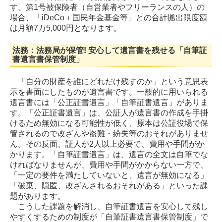
す。第1号被保険者（自営業者やフリーランスの人）の
場合、「iDeCo＋国民年金基金等」との合計拠出限度額
は月額7万5,000円となります。
法務：法務局が保管! 安心して遺言書を残せる「自筆証
書遺言書保管制度」
「自分の財産を誰にどれだけ残すのか」という意思表
示を書面にしたものが遺言書です。一般的に用いられる
遺言書には「公正証書遺言」「自筆証書遺言」がありま
す。「公正証書遺言」は、公証人が遺言書の作成を手掛
けるため無効になる可能性が低く、原本は公証役場で保
管されるので改ざんや盗難・紛失等のおそれがありませ
ん。その反面、証人が2人以上必要で、費用や手間がか
かります。「自筆証書遺言」は、遺言の全文は自筆でな
ければなりませんが、費用や手間がかからない一方で、
「一定の要件を満たしていないと、遺言が無効になる」
「破棄、隠匿、改ざんされるおそれがある」といった課
題があります。
こうした課題を解消し、自筆証書遺言を安心して残し
やすくするための制度が「自筆証書遺言書保管制度」で