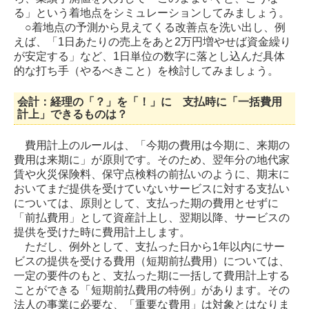
る」という着地点をシミュレーションしてみましょう。
○着地点の予測から見えてくる改善点を洗い出し、例
えば、「1日あたりの売上をあと2万円増やせば資金繰り
が安定する」など、1日単位の数字に落とし込んだ具体
的な打ち手（やるべきこと）を検討してみましょう。
会計：経理の「？」を「！」に 支払時に「一括費用
計上」できるものは？
費用計上のルールは、「今期の費用は今期に、来期の
費用は来期に」が原則です。そのため、翌年分の地代家
賃や火災保険料、保守点検料の前払いのように、期末に
おいてまだ提供を受けていないサービスに対する支払い
については、原則として、支払った期の費用とせずに
「前払費用」として資産計上し、翌期以降、サービスの
提供を受けた時に費用計上します。
ただし、例外として、支払った日から1年以内にサー
ビスの提供を受ける費用（短期前払費用）については、
一定の要件のもと、支払った期に一括して費用計上する
ことができる「短期前払費用の特例」があります。その
法人の事業に必要な、「重要な費用」は対象とはなりま