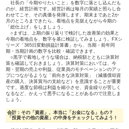
社長の「今期やりたいこと」を数字に落とし込んだも
のが、経営計画です。経営計画は毎月の実績と照らし合
わせてこそ、その真価を発揮します。期末まであと2か
月のところまできたら、着地点を見据えながら今期の
「総仕上げ」をしましょう。
○まずは、上期の振り返りで検討した改善策の効果と
今期の着地点を、数字を基に検証してみましょう。FXシ
リーズ「365日変動損益計算書」から、当期・前年同
期・当期計画の数字を比較・確認できます。
○黒字で着地しそうな場合は、納税額とともに決算対
策も確認しておきましょう。決算対策においては、今
期・翌期の売上や利益、従業員のモチベーションのアッ
プにつながるような「前向きな決算対策」（減価償却資
産の購入、決算賞与の支給など）を意識することが重要
です。過度な節税は利益を縮小させ、資金繰りが苦しく
なるなど、かえって悪手になることがあるので注意しま
しょう
。
会計：その「資産」、本当に「お金になる」もの？
「投資その他の資産」の中身をチェックしてみよう！