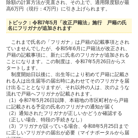
除額の計算方法が見直され、その上で、適用限度額が最
高6万円（現行：4万円）に引き上げられます。
トピック：令和7年5月「改正戸籍法」施行 戸籍の氏
名にフリガナが追加されます
これまで氏名の「フリガナ」は戸籍の記載事項とされ
ていませんでしたが、令和5年6月に戸籍法が改正され、
戸籍の記載事項に、新たに氏名のフリガナが追加される
ことになります。この制度は、令和7年5月26日からス
タートします。
制度開始日以後に、出生等により初めて戸籍に記載さ
れる人は出生届等の届出時にあわせてそのフリガナを届
け出ることとなりますが、それ以外の人は、次のような
流れで戸籍へフリガナが記載されます。
（1）令和7年5月26日以降、本籍地の市区町村から戸籍
に記載される予定の氏名のフリガナの通知が届く
（2）通知されたフリガナが正しいかどうか確認する
（正しい場合、特段の手続きなし）
（3）フリガナが誤っている場合、令和8年5月25日まで
に正しいフリガナの届出が必要（マイナポータルから届