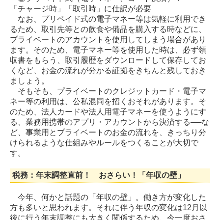
「チャージ時」「取引時」に仕訳が必要
なお、プリペイド式の電子マネー等は気軽に利用でき
るため、取引先等との飲食や備品を購入する時などに、
プライベートのアカウントを使用してしまう場合があり
ます。そのため、電子マネー等を使用した時は、必ず領
収書をもらう、取引履歴をダウンロードして保存してお
くなど、お金の流れが分かる証拠をきちんと残しておき
ましょう。
そもそも、プライベートのクレジットカード・電子マ
ネー等の利用は、公私混同を招くおそれがあります。そ
のため、法人カードや法人用電子マネーを使うようにす
る、業務用携帯のアプリ・アカウントから決済する──な
ど、事業用とプライベートのお金の流れを、きっちり分
けられるような仕組みやルールをつくることが大切で
す。
税務：年末調整直前！ おさらい！「年収の壁」
今年、何かと話題の「年収の壁」。働き方が変化した
方も多いと思われます。それに伴う年収の変化は12月以
後に行う年末調整にも大きく関係するため、今一度おさ