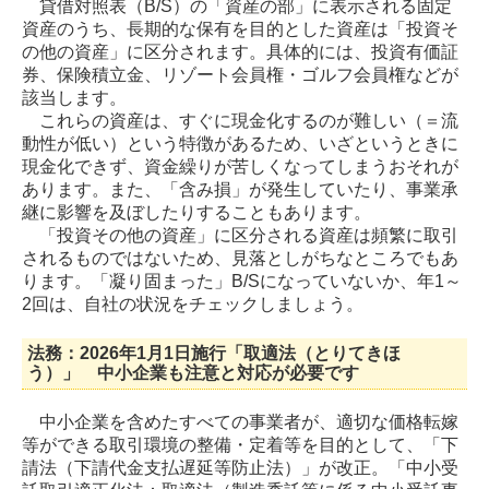
貸借対照表（B/S）の「資産の部」に表示される固定
資産のうち、長期的な保有を目的とした資産は「投資そ
の他の資産」に区分されます。具体的には、投資有価証
券、保険積立金、リゾート会員権・ゴルフ会員権などが
該当します。
これらの資産は、すぐに現金化するのが難しい（＝流
動性が低い）という特徴があるため、いざというときに
現金化できず、資金繰りが苦しくなってしまうおそれが
あります。また、「含み損」が発生していたり、事業承
継に影響を及ぼしたりすることもあります。
「投資その他の資産」に区分される資産は頻繁に取引
されるものではないため、見落としがちなところでもあ
ります。「凝り固まった」B/Sになっていないか、年1～
2回は、自社の状況をチェックしましょう
。
法務：2026年1月1日施行「取適法（とりてきほ
う）」 中小企業も注意と対応が必要です
中小企業を含めたすべての事業者が、適切な価格転嫁
等ができる取引環境の整備・定着等を目的として、「下
請法（下請代金支払遅延等防止法）」が改正。「中小受