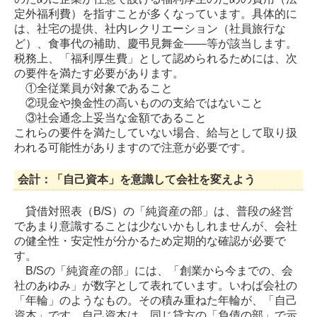
定外福利費）を指すことが多くなっています。具体的に
は、社宅の提供、社内レクリエーション（社員旅行な
ど）、食事代の補助、慶弔見舞金――等が該当します。
税務上、「福利厚生費」として認められるためには、次
の要件を満たす必要があります。
①全従業員が対象であること
②現金や換金性の高いものの支給ではないこと
③社会通念上妥当な金額であること
これらの要件を満たしていない場合、給与として取り扱
われる可能性がありますので注意が必要です。
会計：「自己資本」を意識して会社を変えよう
貸借対照表（B/S）の「純資産の部」は、普段の経営
であまり意識することは少ないかもしれませんが、会社
の健全性・安定性が分かるため定期的な確認が必要で
す。
B/Sの「純資産の部」には、「創業から今までの、会
社のあゆみ」が数字として表れています。いわば会社の
「年輪」のようなもの。その積み重ねた年輪が、「自己
資本」です。自己資本は、同じ貸方の「負債の部」で示