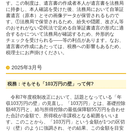
す。この制度は、遺言書の作成者本人が遺言書を法務局
に持参し、本人確認を受けた後、法務局において自筆証
書遺言（原本）とその画像データが保管されるもので
す。①法務局で保管されるため、紛失や隠匿、改ざん等
のおそれがない②民法で定める自筆証書遺言の形式に適
合するかについて法務局が確認するため、外形的な
チェックを受けられる――等の利点があります。なお、
遺言書の作成にあたっては、税務への影響もあるため、
税理士にお声掛けください。
2025年3月号
税務：そもそも「103万円の壁」って何?
令和7年度税制改正において、話題となっている「年
収103万円の壁」の見直し。「103万円」とは、基礎控除
額48万円と、給与所得控除の最低保障額55万円を合わせ
た合計の金額で、所得税が非課税となる範囲をいいま
す。このことから、「103万円」という金額が1つの区切
り（壁）のように強調され、その結果、この金額を目安