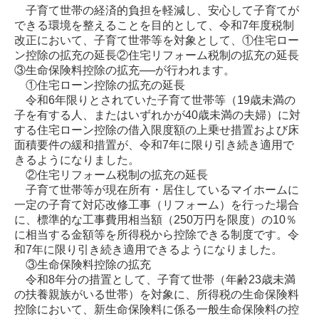
子育て世帯の経済的負担を軽減し、安心して子育てが
できる環境を整えることを目的として、令和7年度税制
改正において、子育て世帯等を対象として、①住宅ロー
ン控除の拡充の延長②住宅リフォーム税制の拡充の延長
③生命保険料控除の拡充──が行われます。
①住宅ローン控除の拡充の延長
令和6年限りとされていた子育て世帯等（19歳未満の
子を有する人、またはいずれかが40歳未満の夫婦）に対
する住宅ローン控除の借入限度額の上乗せ措置および床
面積要件の緩和措置が、令和7年に限り引き続き適用で
きるようになりました。
②住宅リフォーム税制の拡充の延長
子育て世帯等が現在所有・居住しているマイホームに
一定の子育て対応改修工事（リフォーム）を行った場合
に、標準的な工事費用相当額（250万円を限度）の10％
に相当する金額等を所得税から控除できる制度です。令
和7年に限り引き続き適用できるようになりました。
③生命保険料控除の拡充
令和8年分の措置として、子育て世帯（年齢23歳未満
の扶養親族がいる世帯）を対象に、所得税の生命保険料
控除において、新生命保険料に係る一般生命保険料の控