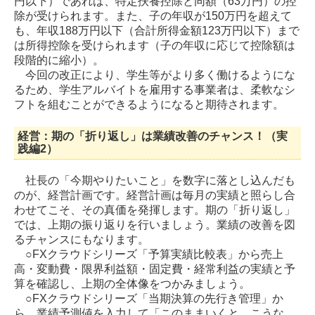
円以下）であれば、特定扶養控除と同額（63万円）の控
除が受けられます。また、子の年収が150万円を超えて
も、年収188万円以下（合計所得金額123万円以下）まで
は所得控除を受けられます（子の年収に応じて控除額は
段階的に縮小）。
今回の改正により、学生等がより多く働けるようにな
るため、学生アルバイトを雇用する事業者は、柔軟なシ
フトを組むことができるようになると期待されます。
経営：期の「折り返し」は業績改善のチャンス！（実
践編2）
社長の「今期やりたいこと」を数字に落とし込んだも
のが、経営計画です。経営計画は毎月の実績と照らし合
わせてこそ、その真価を発揮します。期の「折り返し」
では、上期の振り返りを行いましょう。業績の改善を図
るチャンスにもなります。
○FXクラウドシリーズ「予算実績比較表」から売上
高・変動費・限界利益額・固定費・経常利益の実績と予
算を確認し、上期の全体像をつかみましょう。
○FXクラウドシリーズ「当期決算の先行き管理」か
ら、業績予測値を入力して「このままいくと、こうな