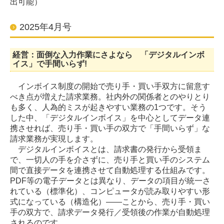
出可能）
2025年4月号
経営：面倒な入力作業にさよなら 「デジタルインボ
イス」で手間いらず!
インボイス制度の開始で売り手・買い手双方に留意す
べき点が増えた請求業務。社内外の関係者とのやりとり
も多く、人為的ミスが起きやすい業務の1つです。そう
した中、「デジタルインボイス」を中心としてデータ連
携させれば、売り手・買い手の双方で「手間いらず」な
請求業務が実現します。
デジタルインボイスとは、請求書の発行から受領ま
で、一切人の手を介さずに、売り手と買い手のシステム
間で直接データを連携させて自動処理する仕組みです。
PDF等の電子データとは異なり、データの項目が統一さ
れている（標準化）、コンピュータが読み取りやすい形
式になっている（構造化）――ことから、売り手・買い
手の双方で、請求データ発行／受領後の作業が自動処理
されるのです。