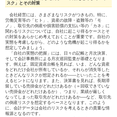
スク」とその対策
会社経営には、さまざまなリスクがつきもの。特に、
労働災害等の「ヒト」、資産の故障・盗難等の「モ
ノ」、取引先の倒産や損害賠償の支払い等の「カネ」に
関わるリスクについては、自社に起こり得るケースとそ
の対策をあらかじめ考えておくことが重要です。自社の
実態を考慮しながら、どのような危機が起こり得るかを
想定してみましょう。
「自社の実態の把握」には、日々の記帳と月次決算、
そして会計事務所による月次巡回監査が基礎となりま
す。例えば、固定資産台帳を見れば、いま、どんな資産
をどれだけ会社が所有しているか、それらが消失等した
ときどんなリスクが想定されるか――といったことを考
えるヒントになります。また、決算書を見れば、長期滞
留している売掛金がどれだけあるか（＝回収できていな
い売掛金がどれだけあるか）、つまり、業績が厳しく
なってしまった取引先がどれだけあるか──など、取引先
の倒産リスクを想定するベースとなります。このよう
に、会計データは会社のリスクを考えるときの貴重な情
報源となるのです。