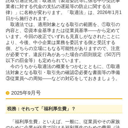
託取引適正化法：取適法（製造委託等に係る中小受託事
業者に対する代金の支払の遅延等の防止に関する法
律）」に名称が変わります。「取適法」は、2026年1月1
日から施行されます。
取適法では、適用対象となる取引の範囲を、①取引の
内容と、②資本金基準または従業員基準――から定めて
います。今回の改正でいずれも見直しがなされたことに
より、今後、中小企業は業務を委託する側と受託する
側、どちらの立場にもなる可能性がありますので、注意
が必要です。違反行為があった場合の罰則規定（50万円
以下の罰金等）も定められています。
今のうちから取適法の概要をつかむとともに、①取適
法対象となる取引・取引先の確認②必要な書面等の準備
③従業員への周知――などの対応をしておきましょう
。
2025年9月号
税務：それって「福利厚生費」？
「福利厚生費」といえば、一般に、従業員やその家族
のために企業が任意で設ける福利厚生のための費用（法