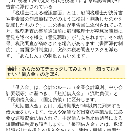
（3）税理士法で定められた税理士による確認書面が申
告書に添付されている
「税理士による確認書面」とは、顧問税理士が決算書
や申告書の作成過程でどのように検討・判断したのかを
記載したものです。この書面が申告書に添付されている
と、税務調査の事前通知前に顧問税理士が税務署職員に
意見を述べる機会（意見聴取）が与えられます。その結
果、税務調査が省略される場合があります（書面添付制
度）。書面添付制度は、突然の税務調査リスクを減ら
す、「あんしん」の制度ともいえます。
会計：あらためてチェックしてみよう！ 知っておき
たい「借入金」のきほん
「借入金」は、会計のルール（企業会計原則、中小会
計要領等）に基づき、「短期借入金」（流動負債）と
「長期借入金」（固定負債）に区分します。
「短期借入金」とは、返済期限が1年以内に到来する
借入金をいいます。仕入や家賃など日常の事業活動に必
要な運転資金の借入れで、手形借入や当座借越等による
短期継続融資も該当します。「長期借入金」とは、返済
期限が1年を超える借入金をいい、建物・機械・車両な