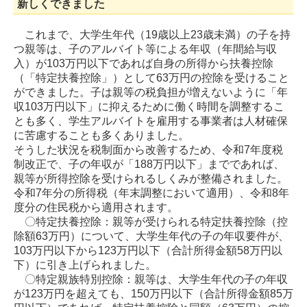
新しくできました
これまで、大学生年代（19歳以上23歳未満）の子を持
つ親等は、子のアルバイト等による年収（年間給与収
入）が103万円以下であれば自身の所得から扶養控除
（「特定扶養控除」）として63万円の控除を受けること
ができました。子は親等の税負担が増えないように「年
収103万円以下」に抑えるために働く時間を調整するこ
とも多く、学生アルバイトを雇用する事業者は人材確保
に苦慮することも多くありました。
そうした状況を税制面から改善するため、令和7年度税
制改正で、子の年収が「188万円以下」までであれば、
親等が所得控除を受けられるしくみが整備されました。
令和7年分の所得税（年末調整において適用）、令和8年
度分の住民税から適用されます。
〇特定扶養控除：親等が受けられる特定扶養控除（控
除額63万円）について、大学生年代の子の年収要件が、
103万円以下から123万円以下（合計所得金額58万円以
下）に引き上げられました。
〇特定親族特別控除：親等は、大学生年代の子の年収
が123万円を超えても、150万円以下（合計所得金額85万