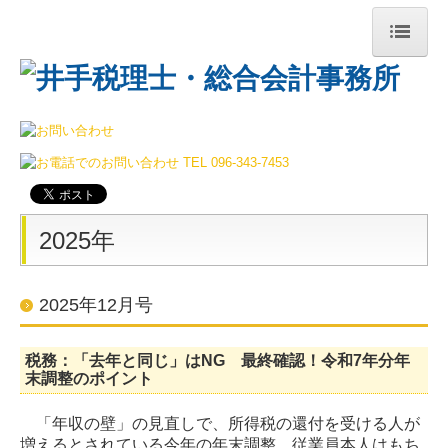
ホーム
事務所案内
経営理念
セミナー案内
2025年
業務案内
2025年12月号
料金について
採用情報
税務：「去年と同じ」はNG 最終確認！令和7年分年
末調整のポイント
事務所通信
「年収の壁」の見直しで、所得税の還付を受ける人が
増えるとされている今年の年末調整。従業員本人はもち
2026年