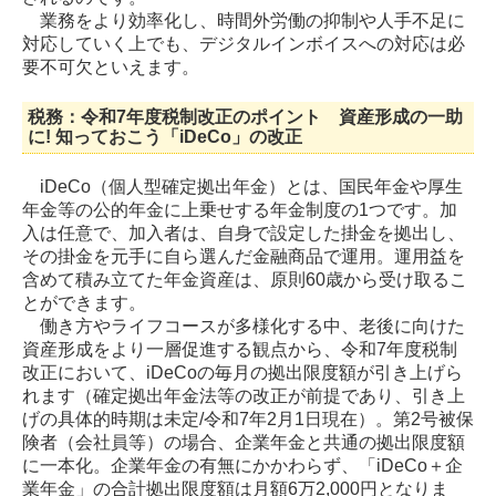
業務をより効率化し、時間外労働の抑制や人手不足に
対応していく上でも、デジタルインボイスへの対応は必
要不可欠といえます。
税務：令和7年度税制改正のポイント 資産形成の一助
に! 知っておこう「iDeCo」の改正
iDeCo（個人型確定拠出年金）とは、国民年金や厚生
年金等の公的年金に上乗せする年金制度の1つです。加
入は任意で、加入者は、自身で設定した掛金を拠出し、
その掛金を元手に自ら選んだ金融商品で運用。運用益を
含めて積み立てた年金資産は、原則60歳から受け取るこ
とができます。
働き方やライフコースが多様化する中、老後に向けた
資産形成をより一層促進する観点から、令和7年度税制
改正において、iDeCoの毎月の拠出限度額が引き上げら
れます（確定拠出年金法等の改正が前提であり、引き上
げの具体的時期は未定/令和7年2月1日現在）。第2号被保
険者（会社員等）の場合、企業年金と共通の拠出限度額
に一本化。企業年金の有無にかかわらず、「iDeCo＋企
業年金」の合計拠出限度額は月額6万2,000円となりま