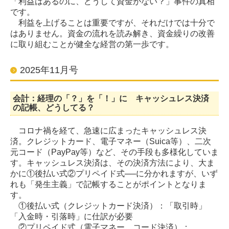
「利益はあるのに、どうして資金がない？」事件の真相
です。
利益を上げることは重要ですが、それだけでは十分で
はありません。資金の流れを読み解き、資金繰りの改善
に取り組むことが健全な経営の第一歩です
。
2025年11月号
会計：経理の「？」を「！」に キャッシュレス決済
の記帳、どうしてる？
コロナ禍を経て、急速に広まったキャッシュレス決
済。クレジットカード、電子マネー（Suica等）、二次
元コード（PayPay等）など、その手段も多様化していま
す。キャッシュレス決済は、その決済方法により、大ま
かに①後払い式②プリペイド式──に分かれますが、いず
れも「発生主義」で記帳することがポイントとなりま
す。
①後払い式（クレジットカード決済）：「取引時」
「入金時・引落時」に仕訳が必要
②プリペイド式（電子マネー、コード決済）：