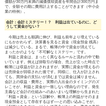
価額が30万円未満の減価償却資産を年間合計300万円ま
で、全額その期に費用計上することができます（中小企
業の特例）
。
会計：会計ミステリー！？ 利益は出ているのに、ど
うして資金がない？
今期は売上も順調に伸び、利益も前年より増えている
にもかかわらず、決算書を見ると資金（現金預金 残高）
は減少している。まるで、帳簿の中で資金が消えてし
まったかのような「不可解なミステリー」です。
利益と資金は、まったく異なるルールと流れの中で動
いています。例えば掛取引の場合、売上が立った時点で
帳簿には収益が計上されますが、実際に資金が増えるの
は売掛金が回収された後です。同様に、仕入が計上され
ても、買掛金の支払いが済むまでは資金は減りません。
会計上の収益・費用と、実際の入出金のタイミングのズ
レこそが、利益と資金が一致しない理由なのです。発生
主義など会計の仕組みへのあいまいな理解から生まれた
「利益＝資金」という誤解や、帳簿上の利益がそのまま
現金預金として存在するはず──との思い込みこそが、