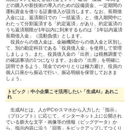
どの購入や新技術の導入のための設備資金、一定期間の
運転資金を借りる証書借入が該当します。なお、長期借
入金には、返済期日での「一括返済」と、借入期間中に
わたって分割返済する「約定返済」があり、約定返済の
うち返済期限が1年以内に到来するものは「1年以内返済
長期借入金」（流動負債）とします。
役員からの借入金は、金融機関からの借入金と区別し
て、別の勘定科目である「役員借入金」を使用して管理
しましょう。また、役員借入金の「出所」は税務調査で
の確認事項の1つになります。お金の「出所」を明確に
説明できるよう、現金でのやりとりは極力避け、役員の
個人口座から振込で行い、振込明細を保管しておきま
しょう。
トピック：中小企業こそ活用したい「生成AI」あれこ
れ
生成AIとは、人がPCやスマホから入力した「指示」
（プロンプト）に応じて、インターネット上に公開され
ている膨大な文字・画像等の情報（ビッグデータ）か
ら、指示内容に沿う「回答」をピックアップしてつくり