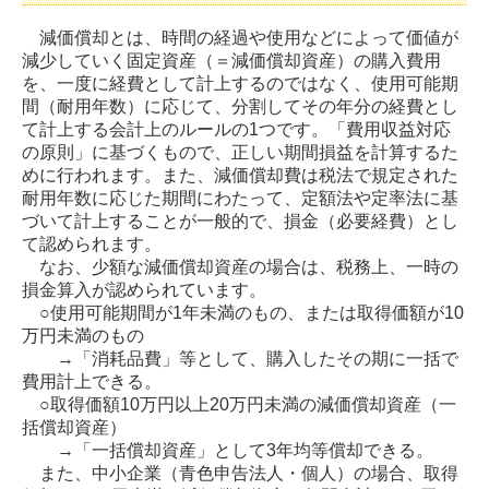
減価償却とは、時間の経過や使用などによって価値が
減少していく固定資産（＝減価償却資産）の購入費用
を、一度に経費として計上するのではなく、使用可能期
間（耐用年数）に応じて、分割してその年分の経費とし
て計上する会計上のルールの1つです。「費用収益対応
の原則」に基づくもので、正しい期間損益を計算するた
めに行われます。また、減価償却費は税法で規定された
耐用年数に応じた期間にわたって、定額法や定率法に基
づいて計上することが一般的で、損金（必要経費）とし
て認められます。
なお、少額な減価償却資産の場合は、税務上、一時の
損金算入が認められています。
○使用可能期間が1年未満のもの、または取得価額が10
万円未満のもの
→「消耗品費」等として、購入したその期に一括で
費用計上できる。
○取得価額10万円以上20万円未満の減価償却資産（一
括償却資産）
→「一括償却資産」として3年均等償却できる。
また、中小企業（青色申告法人・個人）の場合、取得