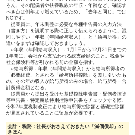
ろん、その配偶者や扶養親族の年収・年齢など、確認す
べき点は例年より増えているため、「去年と同じ」では
2025年
NGです。
従業員に、年末調整に必要な各種申告書の入力方法
2024年
（書き方）を説明する際に正しく伝えられるように、混
同しやすい「年収（年間給与収入）」と「給与所得」の
2023年
違いをまずは確認しておきましょう。
○年収（年間給与収入）…1月1日から12月31日までの
2022年
1年間に、会社から支払われる総支給額のこと。税金や
社会保険料等が引かれる前の金額を指す。
○給与所得…年収（年間給与収入）から給与所得者の
「必要経費」とされる「給与所得控除」を差し引いたも
の。その年の収入が給与所得のみの場合、給与所得＝合
計所得金額となる。
従業員から提出を受けた基礎控除申告書・配偶者控除
等申告書・特定親族特別控除申告書をチェックする際、
令和7年度税制改正により給与所得控除額と基礎控除額
が見直されていることに留意が必要です
。
会計・税務：社長がおさえておきたい「減価償却」の
きほん