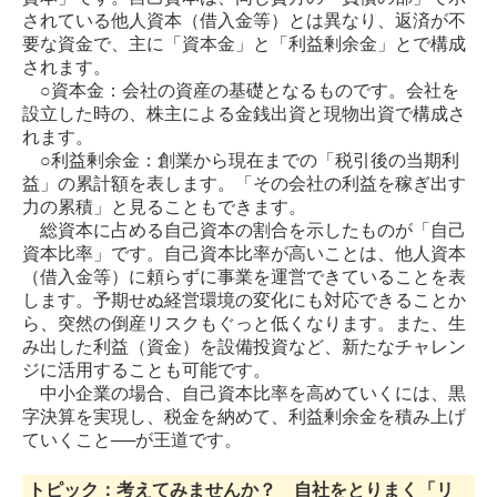
されている他人資本（借入金等）とは異なり、返済が不
要な資金で、主に「資本金」と「利益剰余金」とで構成
されます。
○資本金：会社の資産の基礎となるものです。会社を
設立した時の、株主による金銭出資と現物出資で構成さ
れます。
○利益剰余金：創業から現在までの「税引後の当期利
益」の累計額を表します。「その会社の利益を稼ぎ出す
力の累積」と見ることもできます。
総資本に占める自己資本の割合を示したものが「自己
資本比率」です。自己資本比率が高いことは、他人資本
（借入金等）に頼らずに事業を運営できていることを表
します。予期せぬ経営環境の変化にも対応できることか
ら、突然の倒産リスクもぐっと低くなります。また、生
み出した利益（資金）を設備投資など、新たなチャレン
ジに活用することも可能です。
中小企業の場合、自己資本比率を高めていくには、黒
字決算を実現し、税金を納めて、利益剰余金を積み上げ
ていくこと──が王道です。
トピック：考えてみませんか？ 自社をとりまく「リ