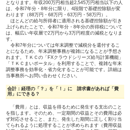
となります。年収200万円相当超2,545万円相当以下の人
は、令和7年分・8年分に限り、4段階で基礎控除額が変
わります（88万円・68万円・63万円・58万円）。
ほとんどの給与所得者に適用される基礎控除額が引き
上げられたことで、令和7年分・8年分の所得税について
は、幅広い年収層で2万円から3万円程度の減税となりま
す。
令和7年分については年末調整で減税分を還付するこ
とになるため、年末調整事務が複雑になることが予想さ
れます。ＴＫＣの「FXクラウドシリーズ給与計算機能」
「ＴＫＣまいポータル」を利用することで、複雑な年末
調整事務を効率化・省力化することが可能です。詳細は
当事務所へお問い合わせください。
会計：経理の「？」を「！」に 請求書があれば「費
用」にできる？
「費用」とは、収益を得るために発生する支出のこと
を指します。そのため、一定期間の収益とその費用は必
ず対応させること、また、発生した期間に正しく割り当
てられるように処理することが求められます（費用収益